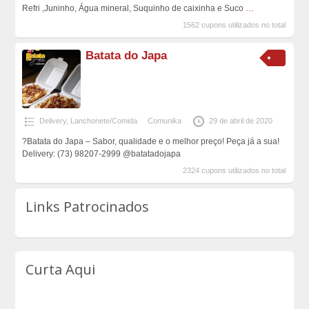
Refri ,Juninho, Água mineral, Suquinho de caixinha e Suco
…
1562 cupons utilizados no total
Batata do Japa
Delivery
,
Lanchonete/Comida
Comunika
29 de abril de 2020
?Batata do Japa – Sabor, qualidade e o melhor preço! Peça já a sua!
Delivery: (73) 98207-2999 @batatadojapa
2324 cupons utilizados no total
Links Patrocinados
Curta Aqui