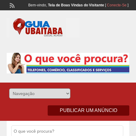
Bem-vindo,
Tela de Boas Vindas do Visitante
[
Conecte-Se
]
Lista Telefonônica de Ubaitaba e Aurelino Leal – Classificados de
Comércio e Serviços
PUBLICAR UM ANÚNCIO