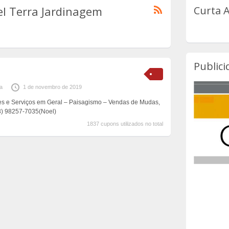
el Terra Jardinagem
Curta 
Publici
a
1 de novembro de 2019
es e Serviços em Geral – Paisagismo – Vendas de Mudas,
(73) 98257-7035(Noel)
1837 cupons utilizados no total