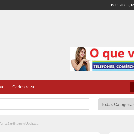
Bem-vindo,
Te
al – Classificados de Comércio e Serviços
ato
Cadastre-se
Terra Jardinagem Ubaitaba