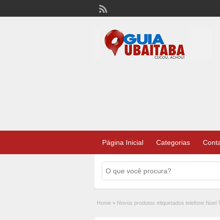
Lista Telefonônica de Ubaitaba e Aurelino Le
Página Inicial
Categorias
Cont
Home
»
Novos produtos etiquetados telefone Noel 