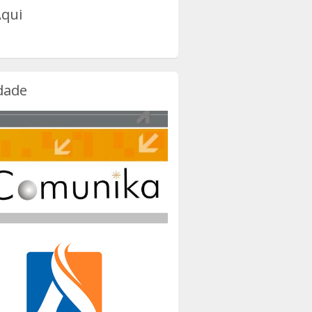
Aqui
dade