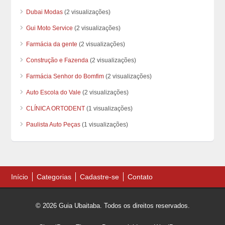
Dubai Modas
(2 visualizações)
Gui Moto Service
(2 visualizações)
Farmácia da gente
(2 visualizações)
Construção e Fazenda
(2 visualizações)
Farmácia Senhor do Bomfim
(2 visualizações)
Auto Escola do Vale
(2 visualizações)
CLÍNICA ORTODENT
(1 visualizações)
Paulista Auto Peças
(1 visualizações)
Início
Categorias
Cadastre-se
Contato
© 2026 Guia Ubaitaba. Todos os direitos reservados.