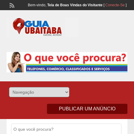
Bem-vindo,
Tela de Boas Vindas do Visitante
[
Conecte-Se
]
Lista Telefonônica de Ubaitaba e Aurelino Leal – Classificados de
Comércio e Serviços
PUBLICAR UM ANÚNCIO