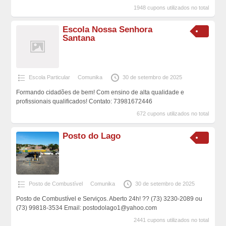
1948 cupons utilizados no total
Escola Nossa Senhora
Santana
Escola Particular
Comunika
30 de setembro de 2025
Formando cidadões de bem! Com ensino de alta qualidade e
profissionais qualificados! Contato: 73981672446
672 cupons utilizados no total
Posto do Lago
Posto de Combustível
Comunika
30 de setembro de 2025
Posto de Combustível e Serviços. Aberto 24h! ?? (73) 3230-2089 ou
(73) 99818-3534 Email: postodolago1@yahoo.com
2441 cupons utilizados no total