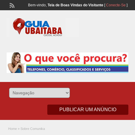
Bem-vindo,
Tela de Boas Vindas do Visitante
[
Conecte-Se
]
Lista Telefonônica de Ubaitaba e Aurelino Leal – Classificados de
Comércio e Serviços
PUBLICAR UM ANÚNCIO
Home
»
Sobre Comunika