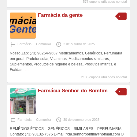
578 cupons utilizados no total
Farmácia da gente
Farmácia
Comunika
2 de outubro de 2025
Nosso Zap: (73) 98254-9687 Medicamentos, Genéricos, Perfumaria
em geral, Protetor solar, Vitaminas, Medicamentos similares,
Suplementos, Produtos de higiene e beleza, Produtos infantis, e
Fraldas
…
2106 cupons utilizados no total
Farmácia Senhor do Bomfim
Farmácia
Comunika
30 de setembro de 2025
REMÉDIOS ÉTICOS – GENÉRICOS – SIMILARES – PERFUMARIA
Contato: (73) 98132-7575 E-mail: fcia.senhorbonfim@hotmail.com O