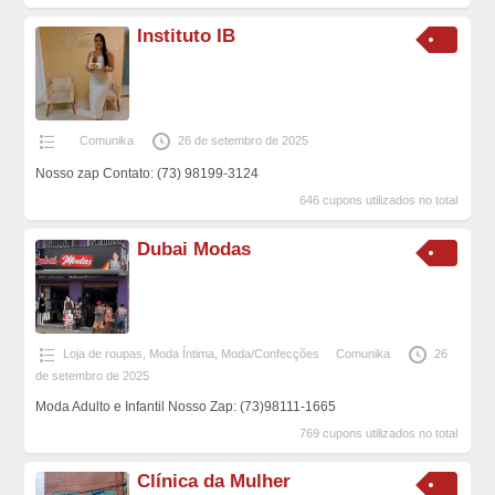
Instituto IB
Comunika
26 de setembro de 2025
Nosso zap Contato: (73) 98199-3124
646 cupons utilizados no total
Dubai Modas
Loja de roupas
,
Moda Íntima
,
Moda/Confecções
Comunika
26
de setembro de 2025
Moda Adulto e Infantil Nosso Zap: (73)98111-1665
769 cupons utilizados no total
Clínica da Mulher