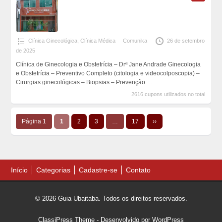
Clínica Ginecológica
,
Clínica Médica
Comunika
26 de setembro
de 2025
Clínica de Ginecologia e Obstetrícia – Drª Jane Andrade Ginecologia
e Obstetrícia – Preventivo Completo (citologia e videocolposcopia) –
Cirurgias ginecológicas – Biopsias – Prevenção
…
2616 cupons utilizados no total
Página 1
1
2
3
…
17
››
Início
Categorias
Cadastre-se
Contato
© 2026 Guia Ubaitaba. Todos os direitos reservados.
ClassiPress Theme
- Desenvolvido por
WordPress