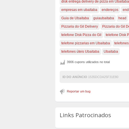
disk entrega delivery de pizza em Ubaitaba
empresas em ubaitaba
endereços
end
Guia de Ubaitaba
guiaubaitaba
head
Pizzaria do Gil Delivery
Pizzaria do Gil D
telefone Disk Pizza do Gil
telefone Disk 
telefone pizzarias em Ubaitaba
telefones
telefones úteis Ubaitaba
Ubaitaba
3906 cupons utilizados no total
ID DO ANÚNCIO
1535DCDA25F31E80
Reportar um bug
Links Patrocinados