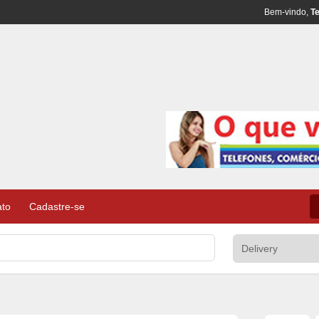
Bem-vindo,
Te
al – Classificados de Comércio e Serviços
ato
Cadastre-se