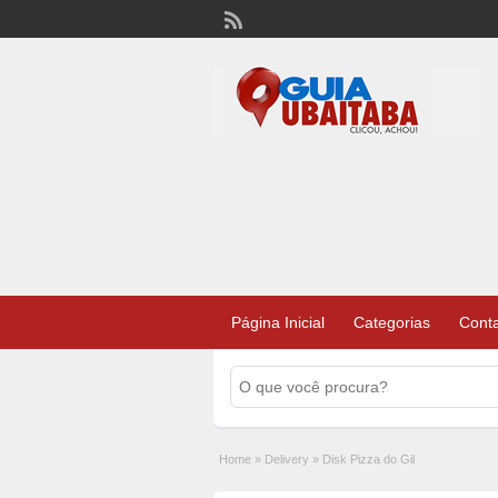
Lista Telefonônica de Ubaitaba e Aurelino Le
Página Inicial
Categorias
Cont
Home
»
Delivery
»
Disk Pizza do Gil