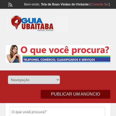
Bem-vindo,
Tela de Boas Vindas do Visitante
[
Conecte-Se
]
Lista Telefonônica de Ubaitaba e Aurelino Leal – Classificados de
Comércio e Serviços
PUBLICAR UM ANÚNCIO