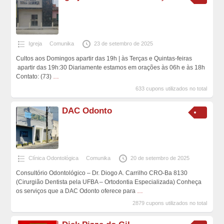
Igreja
Comunika
23 de setembro de 2025
Cultos aos Domingos apartir das 19h | às Terças e Quintas-feiras
apartir das 19h:30 Diariamente estamos em orações às 06h e às 18h
Contato: (73)
…
633 cupons utilizados no total
DAC Odonto
Clínica Odontológica
Comunika
20 de setembro de 2025
Consultório Odontológico – Dr. Diogo A. Carrilho CRO-Ba 8130
(Cirurgião Dentista pela UFBA – Ortodontia Especializada) Conheça
os serviços que a DAC Odonto oferece para
…
2879 cupons utilizados no total