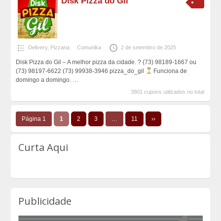
Disk Pizza do Gil
Delivery
,
Pizzaria
Comunika
2 de setembro de 2025
Disk Pizza do Gil – A melhor pizza da cidade. ? (73) 98189-1667 ou
(73) 98197-6622 (73) 99938-3946 pizza_do_gil
Funciona de
domingo a domingo.
…
3901 cupons utilizados no total
Página 1
1
2
3
…
11
››
Curta Aqui
Publicidade