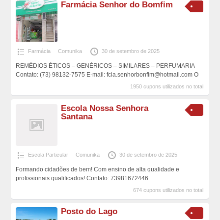
Farmácia Senhor do Bomfim
Farmácia
Comunika
30 de setembro de 2025
REMÉDIOS ÉTICOS – GENÉRICOS – SIMILARES – PERFUMARIA
Contato: (73) 98132-7575 E-mail: fcia.senhorbonfim@hotmail.com O
1950 cupons utilizados no total
Escola Nossa Senhora
Santana
Escola Particular
Comunika
30 de setembro de 2025
Formando cidadões de bem! Com ensino de alta qualidade e
profissionais qualificados! Contato: 73981672446
674 cupons utilizados no total
Posto do Lago