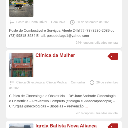
Posto de Combustível
Comunika
30 de setembro de 2025
Posto de Combustível e Serviços. Aberto 24h! ?? (73) 3230-2089 ou
(73) 99818-3534 Email: postodolago1@yahoo.com
2444 cupons utilizados no total
Clínica da Mulher
Clínica Ginecológica
,
Clínica Médica
Comunika
26 de setembro
de 2025
Clínica de Ginecologia e Obstetrícia – Drª Jane Andrade Ginecologia
e Obstetrícia – Preventivo Completo (citologia e videocolposcopia) –
Cirurgias ginecológicas – Biopsias – Prevenção
…
2616 cupons utilizados no total
Igreja Batista Nova Aliança