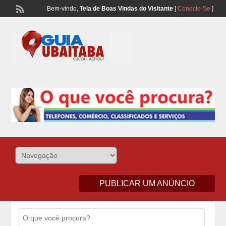
Bem-vindo,
Tela de Boas Vindas do Visitante
[
Conecte-Se
]
Lista Telefonônica de Ubaitaba e Aurelino Leal – Classificados de
Comércio e Serviços
PUBLICAR UM ANÚNCIO