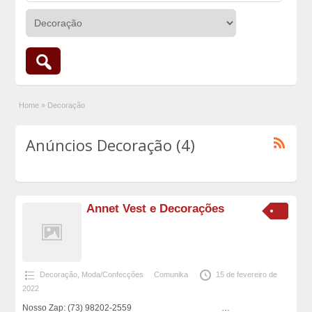
Home
»
Decoração
Anúncios Decoração (4)
Annet Vest e Decorações
Decoração
,
Moda/Confecções
Comunika
15 de fevereiro de
2022
Nosso Zap: (73) 98202-2559
…