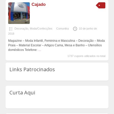
Cajado
Decoração
,
Moda/Confecções
Comunika
10 de junho de
2018
Magazine – Moda Infantil, Feminina e Masculina – Decoração – Moda
Praia – Material Escolar – Artigos Cama, Mesa e Banho – Utensílios
domésticos Telefone:
…
1737 cupons utilizados no total
Links Patrocinados
Curta Aqui