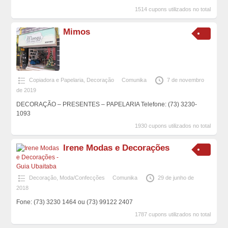
1514 cupons utilizados no total
Mimos
Copiadora e Papelaria
,
Decoração
Comunika
7 de novembro
de 2019
DECORAÇÃO – PRESENTES – PAPELARIA Telefone: (73) 3230-
1093
1930 cupons utilizados no total
Irene Modas e Decorações
Decoração
,
Moda/Confecções
Comunika
29 de junho de
2018
Fone: (73) 3230 1464 ou (73) 99122 2407
1787 cupons utilizados no total