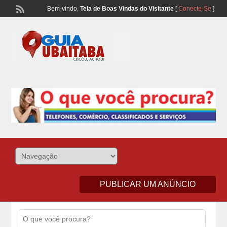
Bem-vindo,
Tela de Boas Vindas do Visitante
[
Conecte-Se
]
Lista Telefonônica de Ubaitaba e Aurelino Leal – Classificados de
Comércio e Serviços
PUBLICAR UM ANÚNCIO