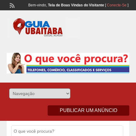
Bem-vindo,
Tela de Boas Vindas do Visitante
[
Conecte-Se
]
Lista Telefonônica de Ubaitaba e Aurelino Leal – Classificados de
Comércio e Serviços
PUBLICAR UM ANÚNCIO