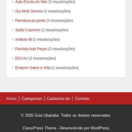
Auto Escola do Vale
(3 visualizações)
Gui Moto Service
(3 visualizações)
Farmácia da gente
(2 visualizações)
Salão Capricho
(2 visualizações)
Instituto IB
(2 visualizações)
Paulista Auto Peças
(2 visualizações)
EDCAU
(2 visualizações)
Empório Sabor e Vida
(1 visualizações)
Início
Categorias
Cadastre-se
Contato
© 2026 Guia Ubaitaba. Todos os direitos reservados.
ClassiPress Theme
- Desenvolvido por
WordPress