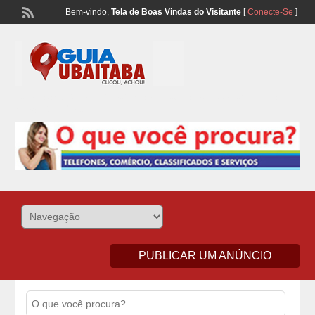
Bem-vindo,
Tela de Boas Vindas do Visitante
[
Conecte-Se
]
Lista Telefonônica de Ubaitaba e Aurelino Leal – Classificados de
Comércio e Serviços
PUBLICAR UM ANÚNCIO