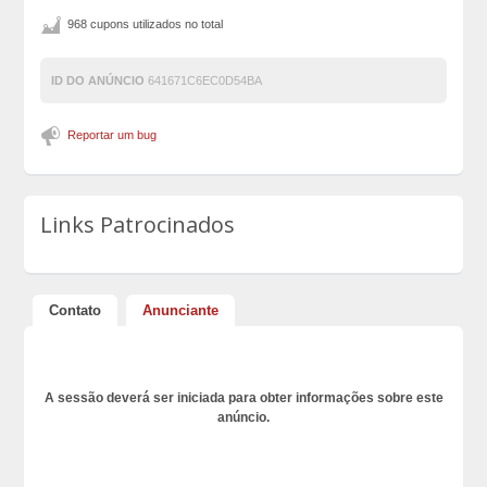
968 cupons utilizados no total
ID DO ANÚNCIO
641671C6EC0D54BA
Reportar um bug
Links Patrocinados
Contato
Anunciante
A sessão deverá ser iniciada para obter informações sobre este
anúncio.